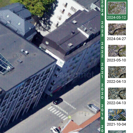
2
0
2
4
2024-05-12
2
0
2
3
2024-04-27
2
0
2
2
2023-05-10
2
0
2
1
2022-04-13
2
0
2
0
2022-04-13
2
0
1
9
2021-10-04
2
0