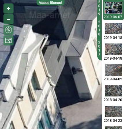
2
Vaade lõunast
0
1
9
2019-06-07
2
0
1
8
2019-04-18
2
0
1
7
2019-04-18
2019-04-02
2018-04-20
2018-04-23