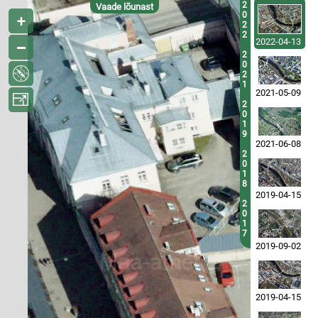
2
Vaade lõunast
0
2
2
2022-04-13
2
0
2
1
2021-05-09
2
0
1
9
2021-06-08
2
0
1
8
2019-04-15
2
0
1
7
2019-09-02
2019-04-15