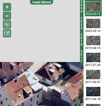
2
Vaade läänest
0
2
4
2024-05-12
2
0
2
3
2023-05-10
2
0
1
9
2019-04-15
2
0
1
7
2017-07-24
2017-06-07
2017-06-18