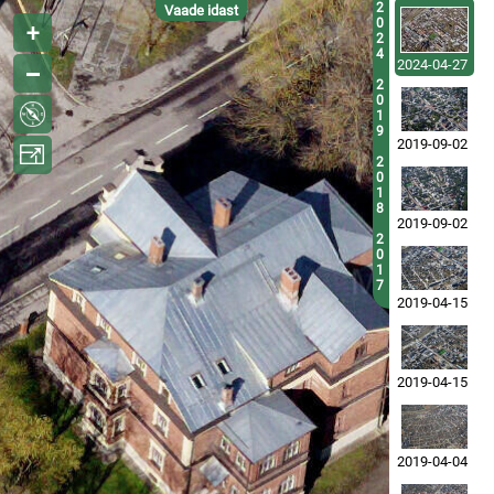
2
Vaade idast
0
2
4
2024-04-27
2
0
1
9
2019-09-02
2
0
1
8
2019-09-02
2
0
1
7
2019-04-15
2019-04-15
2019-04-04