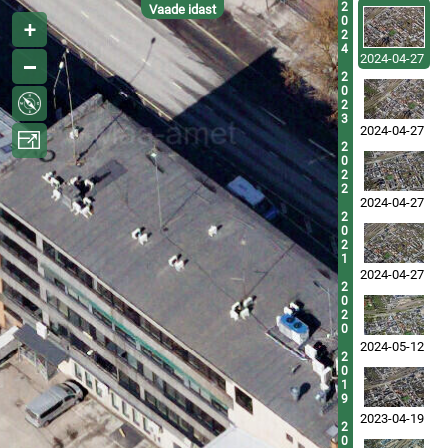
2
Vaade idast
0
2
4
2024-04-27
2
0
2
3
2024-04-27
2
0
2
2
2024-04-27
2
0
2
1
2024-04-27
2
0
2
0
2024-05-12
2
0
1
9
2023-04-19
2
0